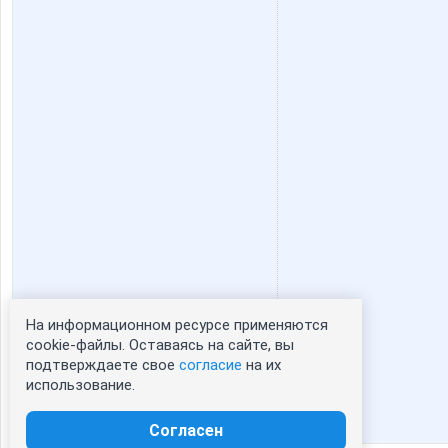
ne delovaya
nelchik
yiamaria
козерож
Голубая ромашка
Илюшина
Нектаринка
Ниж-ка
На информационном ресурсе применяются
Статистика портрета:
cookie-файлы. Оставаясь на сайте, вы
СЛ@ДЕНЬК@Я
СУМК
подтверждаете свое
согласие
на их
сейчас просматривают портрет - 0
использование.
зарегистрированные пользователи
посетившие портрет за 7 дней - 0
Согласен