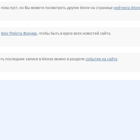
TKA_N
Kittyk
Knita
Lenic
LisenokM
Lolochka)
Mashyl
 пока пуст, но Вы можете посмотреть другие блоги на странице
рейтинга блог
Nice-looking
Olgs
Olushka)
Pristavochka
RFT-Look
Richardia
е
блог Робота Форума
, чтобы быть в курсе всех новостей сайта.
Valletta
VerukSa
Vick
Wine
ZLATTO
Zaika-Zaznaika
ть последние записи в блогах можно в разделе
события на сайте
.
@
confessa*
dreamhousenn
elena-1983
esyaya
fish86
freiya2701
lestia
lu*cky
lusa
ma-masha
malta
manyafe