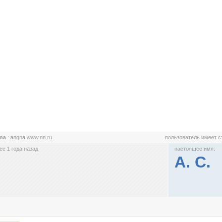
_na
:
angna.www.nn.ru
пользователь имеет 
е 1 года назад
настоящее имя:
А. С.