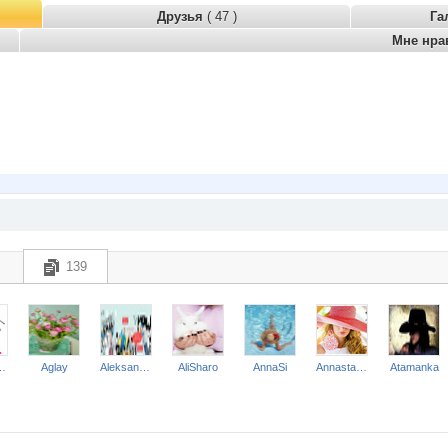
Друзья
( 47 )
Га
Мне нра
139
ksana
Aglay
Aleksandr2014
AliSharo
AnnaSi
Annastasiay
Atamanka