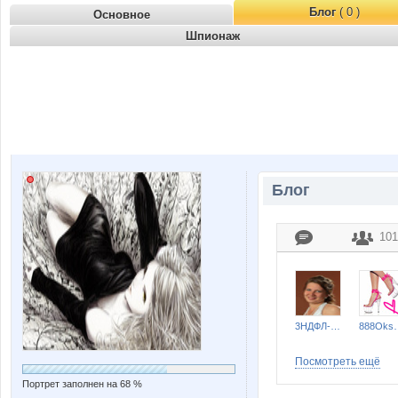
Блог
( 0 )
Основное
Шпионаж
Блог
101
3НДФЛ-НН
888O
Посмотреть ещё
Портрет заполнен на 68 %