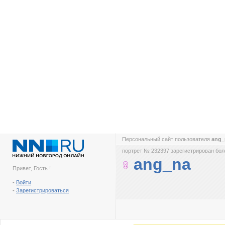
Персональный сайт пользователя
ang
портрет № 232397 зарегистрирован боле
ang_na
Привет, Гость !
-
Войти
-
Зарегистрироваться