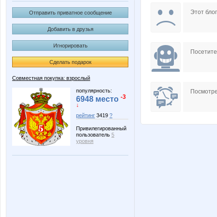
Iskra_Vesna
KRASO
Этот блог
Отправить приватное сообщение
Добавить в друзья
Игнорировать
Nata1
Nata30
Посетит
Сделать подарок
Совместная покупка: взрослый
Svetylya20
Treant
популярность:
Посмотре
-3
6948 место
↓
рейтинг
3419
?
Привилегированный
basik95
black
пользователь
5
уровня
kornelly
lediX